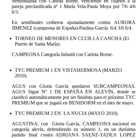
Semifinalista con Carlota Borne, venciendo en cuartos a la
pareja preclasificada nº 1 María Vela-Paula Moya por 7/6 4/6
6/3.
En semifinales cedieron ajustadamente contra AURORA
JIMENEZ (campeona de España)-Paulina García 6/4 3/6 6/4.
TORNEO DE MENORES EN CLUB LA CANCHA (El
Puerto de Santa María).
CAMPEONA Categoría Infantil con Carlota Borne.
TYC PREMIUM 1 EN VISTAHERMOSA (MARZO
2010).
AGUS con Gloria García quedaron SUBCAMPEONAS.
AGUS Sigue Nº 1 DE ESPAÑA EN ALEVÍN, donde se
clasificó automáticamente por ser finalista para el próximo TYC
PREMIUM que se jugará en BENIDORM en el mes de mayo.
TYC PREMIUM 2 EN LA NUCIA (MAYO 2010).
AGUSTINA, con Gloria García, CAMPEONA nacional en
categoría alevín, defendiendo su número 1, en un durísimo
partido final contra ADRIANA SAENZ-TADEA LOPEZ