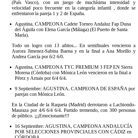
(País Vasco), con un juego de muchísima intensidad y
velocidad poco frecuente en la categoría infantil , donde se
enfrentaron la pareja 1 y 2 de España.
Agustina, CAMPEONA Cadete Torneo Andaluz Fap Duna
del Águila con Elena García (Málaga) (El Puerto de Santa
María).
Todo un logro con 13 añitos... En semifinales vencieron a
Aurora Jimenez-Sabina Baena y en la final a Ana Morillo y
Andrea García por 6/2 6/0.
Agustina, CAMPEONA TYC PREMIUM 3 FEP EN Sierra
Morena (Córdoba) con Mónica León vencieron en la final a
Pérez y Arnais por 6/4 6/4.
9 Septiembre: AGUSTINA, CAMPEONA DE ESPAÑA por
parejas con Mónica León.
En la Ciudad de la Raqueta (Madrid) derrotaron a Lachiondo-
Mauraza por 4/6 6/4 6/4. Partido tremendo, con 300 personas
de público. ¡¡¡Emocionante!!!
16 Septiembre: AGUSTINA, CAMPEONA ANDALUCÍA
POR SELECCIONES PROVINCIALES CON CÁDIZ en
CÓRDOBA.