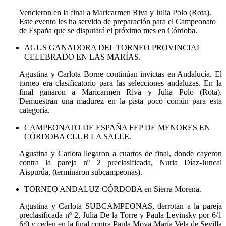
Vencieron en la final a Maricarmen Riva y Julia Polo (Rota).
Este evento les ha servido de preparación para el Campeonato
de España que se disputará el próximo mes en Córdoba.
AGUS GANADORA DEL TORNEO PROVINCIAL
CELEBRADO EN LAS MARÍAS.
Agustina y Carlota Borne continúan invictas en Andalucía. El
torneo era clasificatorio para las selecciones andaluzas. En la
final ganaron a Maricarmen Riva y Julia Polo (Rota).
Demuestran una madurez en la pista poco común para esta
categoría.
CAMPEONATO DE ESPAÑA FEP DE MENORES EN
CÓRDOBA CLUB LA SALLE.
Agustina y Carlota llegaron a cuartos de final, donde cayeron
contra la pareja nº 2 preclasificada, Nuria Díaz-Juncal
Aispurúa, (terminaron subcampeonas).
TORNEO ANDALUZ CÓRDOBA en Sierra Morena.
Agustina y Carlota SUBCAMPEONAS, derrotan a la pareja
preclasificada nº 2, Julia De la Torre y Paula Levinsky por 6/1
6/0 y ceden en la final contra Paula Moya-María Vela de Sevilla