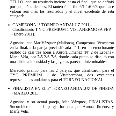
TELLO, con un resultado incierto hasta el final, que se definió
por pequeños detalles. El tanteo final fue 6/1 1/6 6/3 que hace
valorar aun más los resultados y el nivel excelente de esta
categoría.
CAMPEONA 1º TORNEO ANDALUZ 2011 -
Clasificatorio T Y C PREMIUM 1 VISTAHERMOSA FEP
(Enero 2011).
Agustina, con Mar Vázquez (Mallorca), Campeonas. Vencieron
en la final, a la pareja preclasificada nº 1, en un emocionante
partido de casi tres horas a Aurora Jimenez (Nº 2 de España)-
Maria Vela, por 7-5 2-6 7-6, donde cada punto se disputó con
una altísima intensidad y las jugadas parecían interminables.
Merecido premio para las 2 parejas, que clasificaron para el
TYC PREMIUM 1 de Vistahermosa, dos excelentes
representantes andaluces para el TORNEO NACIONAL.
FINALISTA EN EL 2º TORNEO ANDALUZ DE PINEDA
(MARZO 2011).
Agustina y su actual pareja, Mar Vázquez, FINALISTAS.
Sucumbieron ante la pareja formada por Aurora Jiménez y
María Vela.