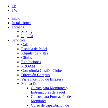
FB
TW
Inicio
Instalaciones
Torneos
Mixing
Liguilla
Servicios
Galería
Escuela de Padel
Alquiler de Pistas
Clinics
Exhibiciones
PROAM
Consultoría Gestión Clubes
Dirección Campus
Viaje Incentivo de Empresa
Formación
Cursos para Monitores y
Entrenadores de Pádel
Cursos para Formación de
Monitores
Curso de capacitación de