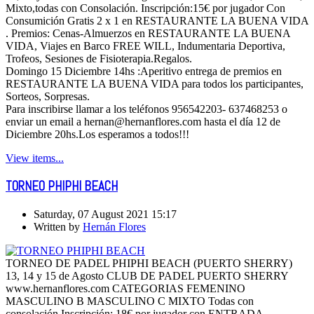
Mixto,todas con Consolación. Inscripción:15€ por jugador Con
Consumición Gratis 2 x 1 en RESTAURANTE LA BUENA VIDA
. Premios: Cenas-Almuerzos en RESTAURANTE LA BUENA
VIDA, Viajes en Barco FREE WILL, Indumentaria Deportiva,
Trofeos, Sesiones de Fisioterapia.Regalos.
Domingo 15 Diciembre 14hs :Aperitivo entrega de premios en
RESTAURANTE LA BUENA VIDA para todos los participantes,
Sorteos, Sorpresas.
Para inscribirse llamar a los teléfonos 956542203- 637468253 o
enviar un email a hernan@hernanflores.com hasta el día 12 de
Diciembre 20hs.Los esperamos a todos!!!
View items...
TORNEO PHIPHI BEACH
Saturday, 07 August 2021 15:17
Written by
Hernán Flores
TORNEO DE PADEL PHIPHI BEACH (PUERTO SHERRY)
13, 14 y 15 de Agosto CLUB DE PADEL PUERTO SHERRY
www.hernanflores.com CATEGORIAS FEMENINO
MASCULINO B MASCULINO C MIXTO Todas con
consolación Inscripción: 18€ por jugador con ENTRADA